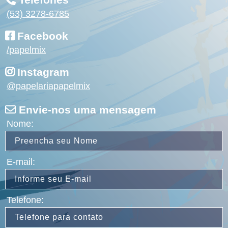
(53) 3278-6785
Facebook
/papelmix
Instagram
@papelariapapelmix
Envie-nos uma mensagem
Nome:
E-mail:
Telefone: